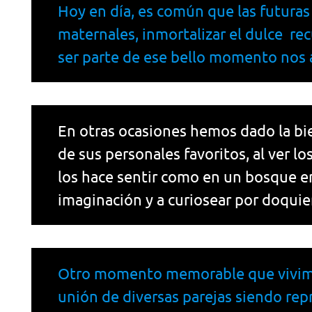
Hoy en día, es común que las futura
maternales, inmortalizar el dulce rec
ser parte de ese bello momento nos 
En otras ocasiones hemos dado la bi
de sus personales favoritos, al ver 
los hace sentir como en un bosque e
imaginación y a curiosear por doquier
Otro momento memorable que vivimos
unión de diversas parejas siendo rep