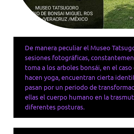
De manera peculiar el Museo Tatsugo
sesiones fotográficas, constantement
toma a los arboles bonsái, en el caso
hacen yoga, encuentran cierta identif
pasan por un periodo de transforma
ellas el cuerpo humano en la trasmuta
diferentes posturas.