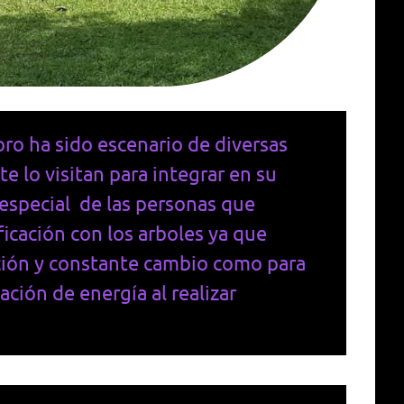
ro ha sido escenario de diversas
e lo visitan para integrar en su
 especial de las personas que
icación con los arboles ya que
ción y constante cambio como para
ción de energía al realizar