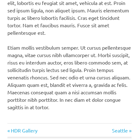
elit, lobortis eu feugiat sit amet, vehicula at est. Proin
sed ipsum ligula, non aliquet ipsum. Mauris elementum
turpis ac libero lobortis facilisis. Cras eget tincidunt
tortor. Nam et faucibus mauris. Fusce sit amet
pellentesque est.
Etiam mollis vestibulum semper. Ut cursus pellentesque
magna, vitae cursus nibh ullamcorper ut. Morbi suscipit,
risus eu interdum auctor, eros libero commodo sem, at
sollicitudin turpis lectus sed ligula. Proin tempus
venenatis rhoncus. Sed nec odio et urna cursus aliquam.
Aliquam quam est, blandit et viverra a, gravida ac felis.
Maecenas consequat quam a nisi accumsan mollis
porttitor nibh porttitor. In nec diam et dolor congue
sagittis in at tortor.
Entrada
HDR Gallery
Siguiente
Seattle
anterior:
entrada: